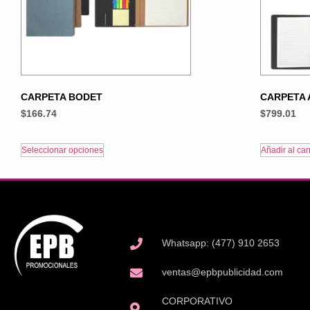
CARPETA BODET
CARPETA
$
166.74
$
799.01
Seleccionar opciones
Añadir al carr
Whatsapp: (477) 910 2653
ventas@epbpublicidad.com
CORPORATIVO