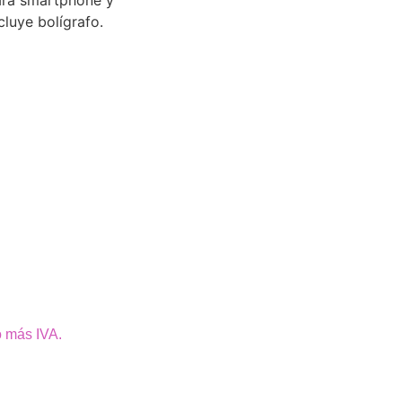
ara smartphone y
cluye bolígrafo.
o más IVA.