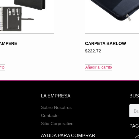
 AMPERE
CARPETA BARLOW
$
222.72
ito
Añadir al carrito
LA EMPRESA
BUS
Sobre Nosotros
Contacto
Sitio Corporativo
PAG
AYUDA PARA COMPRAR