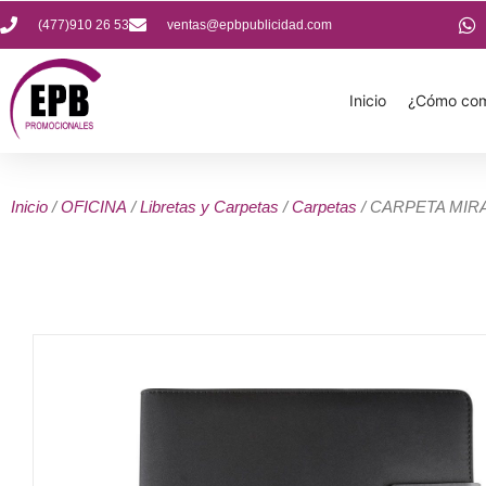
(477)910 26 53
ventas@epbpublicidad.com
Inicio
¿Cómo com
Inicio
/
OFICINA
/
Libretas y Carpetas
/
Carpetas
/ CARPETA MIR