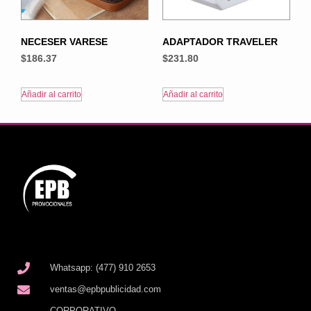
NECESER VARESE
ADAPTADOR TRAVELER
$
186.37
$
231.80
Añadir al carrito
Añadir al carrito
Whatsapp: (477) 910 2653
ventas@epbpublicidad.com
CORPORATIVO