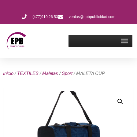
(477)910 26 53
ventas@epbpublicidad.com
Inicio
/
TEXTILES
/
Maletas
/
Sport
/ MALETA CUP