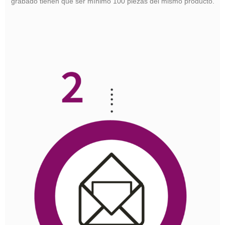
grabado tienen que ser mínimo 100 piezas del mismo producto.