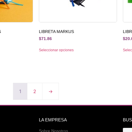
S
LIBRETA MARKUS
LIB
$
71.86
$
20.
Seleccionar opciones
Selec
1
2
→
LA EMPRESA
BUS
Sobre Nosotros