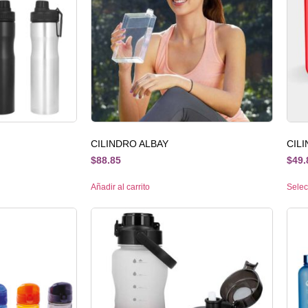
CILINDRO ALBAY
CIL
$
88.85
$
49.
Añadir al carrito
Selec