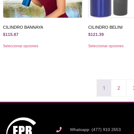
CILINDRO BANNAYA
CILINDRO BELINI
$
115.87
$
121.39
Seleccionar opciones
Seleccionar opciones
1
2
Whatsapp: (477) 910 2653