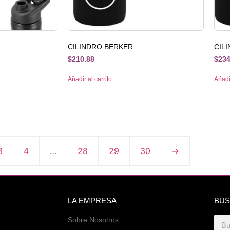
CILINDRO BERKER
CIL
$
210.88
$
234
Añadir al carrito
Añadir
3
4
…
28
29
30
→
LA EMPRESA
BUS
Sobre Nosotros