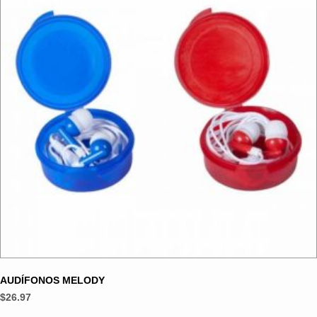
se
pueden
elegir
en
la
página
de
producto
AUDÍFONOS MELODY
$
26.97