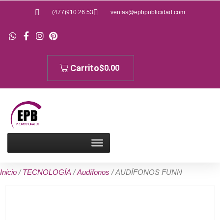
Ir
(477)910 26 53
ventas@epbpublicidad.com
al
contenido
Carrito
$
0.00
Inicio
/
TECNOLOGÍA
/
Audífonos
/ AUDÍFONOS FUNN