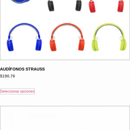
AUDÍFONOS STRAUSS
$
190.76
Este
producto
Seleccionar opciones
tiene
múltiples
variantes.
Las
opciones