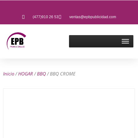
(477)910 26 53
ventas@epbpublicidad.com
Inicio
/
HOGAR
/
BBQ
/ BBQ CROME