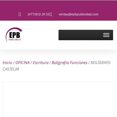
(477)910 26 53
ventas@epbpublicidad.com
Inicio
/
OFICINA
/
Escritura
/
Bolígrafos Funciones
/ BOLÍGRAFO
CASTELAR