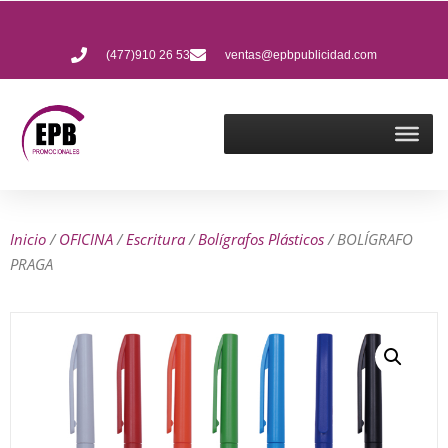
(477)910 26 53
ventas@epbpublicidad.com
Inicio
/
OFICINA
/
Escritura
/
Bolígrafos Plásticos
/ BOLÍGRAFO
PRAGA