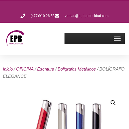
(477)910 26 53
ventas@epbpublicidad.com
Inicio
/
OFICINA
/
Escritura
/
Bolígrafos Metálicos
/ BOLÍGRAFO
ELEGANCE