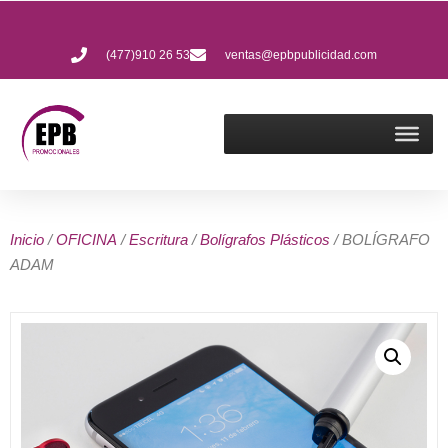
(477)910 26 53
ventas@epbpublicidad.com
Inicio
/
OFICINA
/
Escritura
/
Bolígrafos Plásticos
/ BOLÍGRAFO
ADAM