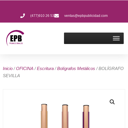
(477)910 26 53
ventas@epbpublicidad.com
Inicio
/
OFICINA
/
Escritura
/
Bolígrafos Metálicos
/ BOLÍGRAFO
SEVILLA