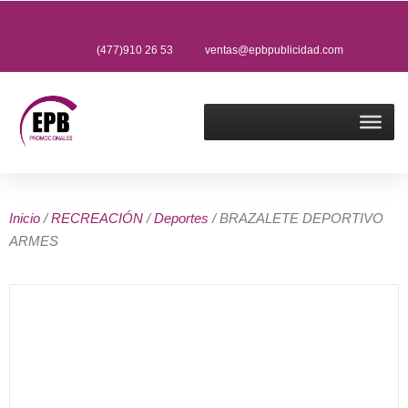
(477)910 26 53
ventas@epbpublicidad.com
Inicio
/
RECREACIÓN
/
Deportes
/ BRAZALETE DEPORTIVO
ARMES