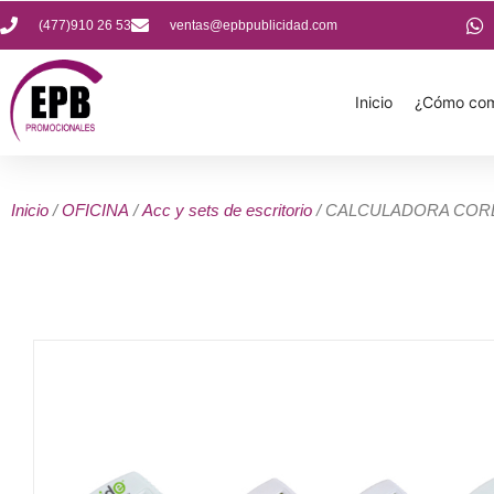
(477)910 26 53
ventas@epbpublicidad.com
Inicio
¿Cómo com
Inicio
/
OFICINA
/
Acc y sets de escritorio
/ CALCULADORA COR