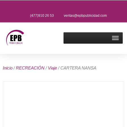
(477)910 26 53
ventas@epbpublicidad.com
Inicio
/
RECREACIÓN
/
Viaje
/ CARTERA NANSA