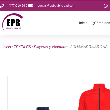
(477)910 26 53
ventas@epbpublicidad.com
Inicio
¿Cómo com
Inicio
/
TEXTILES
/
Playeras y chamarras
/ CHAMARRA ARONA