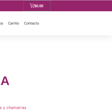
$
0.00
os
Carrito
Contacto
A
s y chamarras