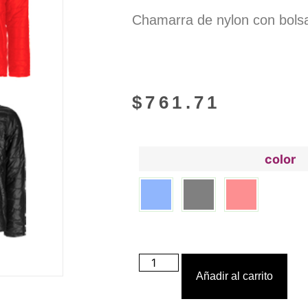
Chamarra de nylon con bolsa
$
761.71
color
Añadir al carrito