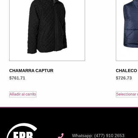
CHAMARRA CAPTUR
CHALECO 
$
761.71
$
726.73
Añadir al carrito
Seleccionar 
Whatsapp: (477) 910 2653