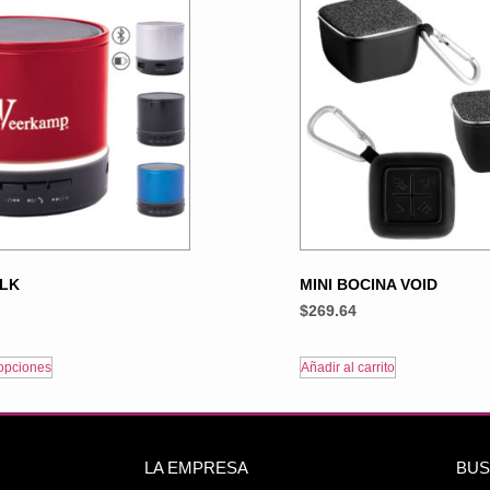
ILK
MINI BOCINA VOID
$
269.64
opciones
Añadir al carrito
LA EMPRESA
BUS