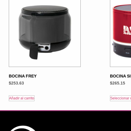
BOCINA FREY
BOCINA S
$
253.63
$
265.15
Añadir al carrito
Seleccionar 