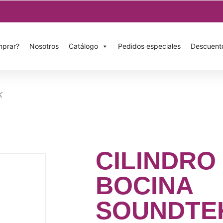
prar?
Nosotros
Catálogo
Pedidos especiales
Descuent
K
CILINDRO
BOCINA
SOUNDTE