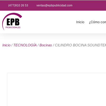
(477)910 26 53
ventas@epbpublicidad.com
Inicio
¿Cómo com
Inicio
/
TECNOLOGÍA
/
Bocinas
/ CILINDRO BOCINA SOUNDTE