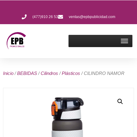
(477)910 26 53
ventas@epbpublicidad.com
Inicio
/
BEBIDAS
/
Cilindros
/
Plásticos
/ CILINDRO NAMOR