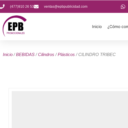
(477)910 26 53
ventas@epbpublicidad.com
Inicio
¿Cómo com
Inicio
/
BEBIDAS
/
Cilindros
/
Plásticos
/ CILINDRO TRIBEC