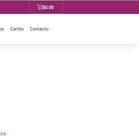
$
0.00
os
Carrito
Contacto
cos