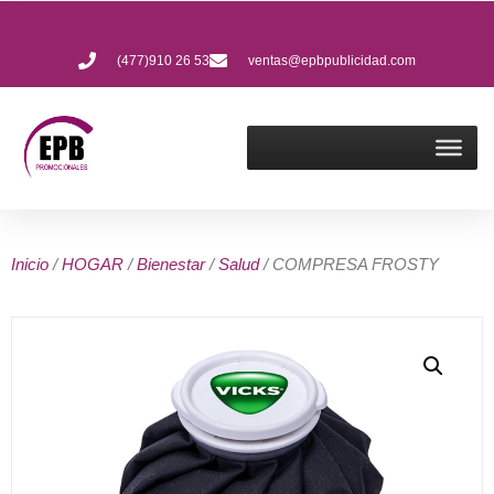
(477)910 26 53
ventas@epbpublicidad.com
Inicio
/
HOGAR
/
Bienestar
/
Salud
/ COMPRESA FROSTY