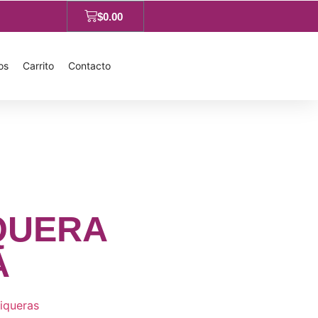
$
0.00
os
Carrito
Contacto
QUERA
A
iqueras