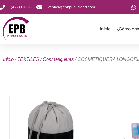
(477)910 26 53
ventas@epbpublicidad.com
Inicio
¿Cómo com
Inicio
/
TEXTILES
/
Cosmetiqueras
/ COSMETIQUERA LONGORI