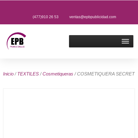
(477)910 26 53
ventas@epbpublicidad.com
Inicio
/
TEXTILES
/
Cosmetiqueras
/ COSMETIQUERA SECRET