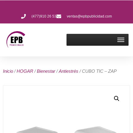
(477)910 26 53
ventas@epbpublicidad.com
Inicio
/
HOGAR
/
Bienestar
/
Antiestrés
/ CUBO TIC – ZAP