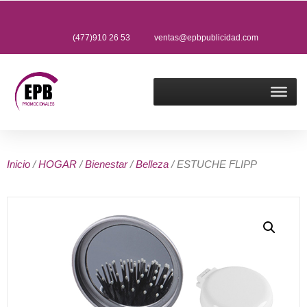
(477)910 26 53
ventas@epbpublicidad.com
Inicio
/
HOGAR
/
Bienestar
/
Belleza
/ ESTUCHE FLIPP