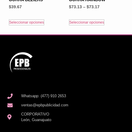
$
39.67
$
73.13
–
$
73.17
Seleccionar opciones
Seleccionar opciones
Whatsapp: (477) 910 2653
ventas@epbpublicidad.com
CORPORATIVO
León, Guanajuato