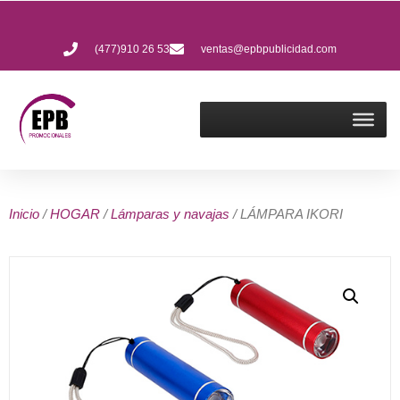
(477)910 26 53
ventas@epbpublicidad.com
Inicio
/
HOGAR
/
Lámparas y navajas
/ LÁMPARA IKORI