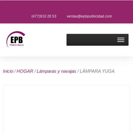
(477)910 26 53
ventas@epbpublicidad.com
Inicio
/
HOGAR
/
Lámparas y navajas
/ LÁMPARA YUGA