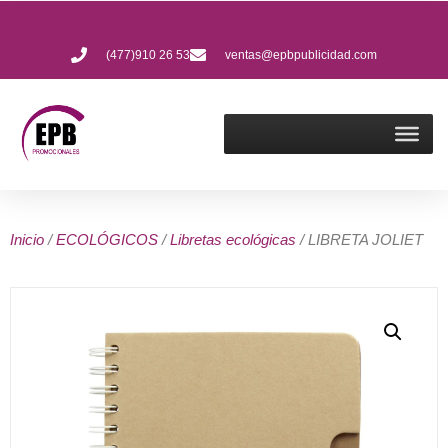
(477)910 26 53
ventas@epbpublicidad.com
Inicio
/
ECOLÓGICOS
/
Libretas ecológicas
/ LIBRETA JOLIET