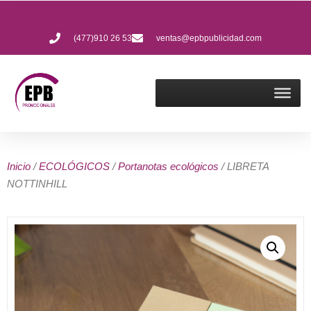
(477)910 26 53
ventas@epbpublicidad.com
Inicio
/
ECOLÓGICOS
/
Portanotas ecológicos
/ LIBRETA
NOTTINHILL