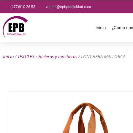
(477)910 26 53
ventas@epbpublicidad.com
Inicio
¿Cómo com
Inicio
/
TEXTILES
/
Hieleras y loncheras
/ LONCHERA MALLORCA