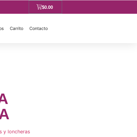
$
0.00
os
Carrito
Contacto
A
A
s y loncheras