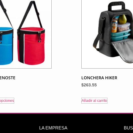
VENOSTE
LONCHERA HIKER
$
263.55
opciones
Añadir al carrito
LA EMPRESA
BUS