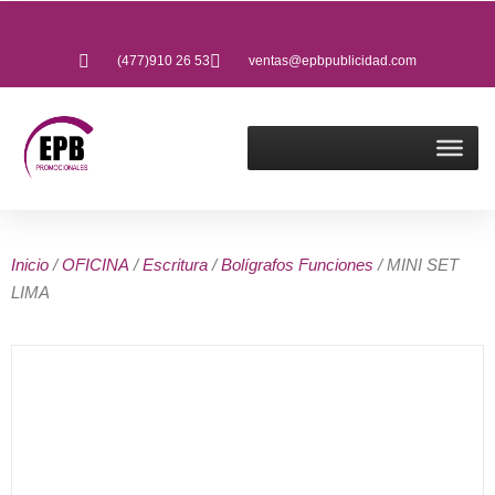
(477)910 26 53
ventas@epbpublicidad.com
Inicio
/
OFICINA
/
Escritura
/
Bolígrafos Funciones
/ MINI SET
LIMA