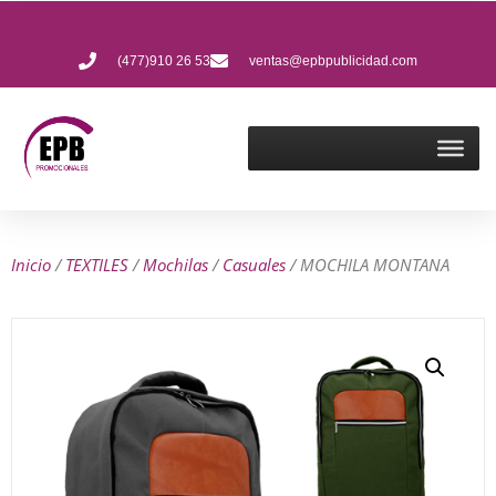
(477)910 26 53
ventas@epbpublicidad.com
Inicio
/
TEXTILES
/
Mochilas
/
Casuales
/ MOCHILA MONTANA