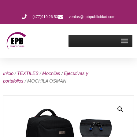
(477)910 26 53
ventas@epbpublicidad.com
Inicio
/
TEXTILES
/
Mochilas
/
Ejecutivas y
portafolios
/ MOCHILA OSMAN