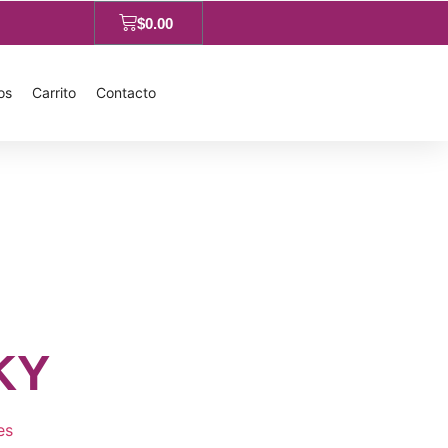
$
0.00
os
Carrito
Contacto
KY
es