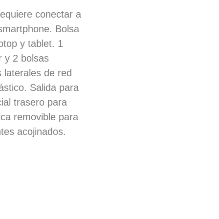
requiere conectar a
r smartphone. Bolsa
ptop y tablet. 1
r y 2 bolsas
s laterales de red
ástico. Salida para
al trasero para
lica removible para
ntes acojinados.