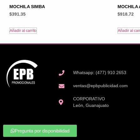
MOCHILA SIMBA
MOCHILA 
$
391.35
$
918.72
Añadir al carrito
Añadir al carr
Whatsapp: (477) 910 2653
ventas@epbpublicidad.com
CORPORATIVO
León, Guanajuato
Pregunta por disponibilidad