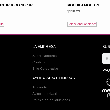
ANTIRROBO SECURE
MOCHILA MOLTON
$
118.29
ito
Seleccionar opciones
LA EMPRESA
BUS
Sobre Nosotros
Contacto
Sitio Corporativo
PAG
AYUDA PARA COMPRAR
Tu carrito
Aviso de privacidad
Política de devoluciones