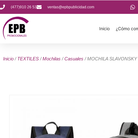
(477)910 26 53
ventas@epbpublicidad.com
Inicio
¿Cómo com
Inicio
/
TEXTILES
/
Mochilas
/
Casuales
/ MOCHILA SLAVONSKY