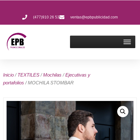
(477)910 26 53
ventas@epbpublicidad.com
Inicio
/
TEXTILES
/
Mochilas
/
Ejecutivas y
portafolios
/ MOCHILA STOMBAR