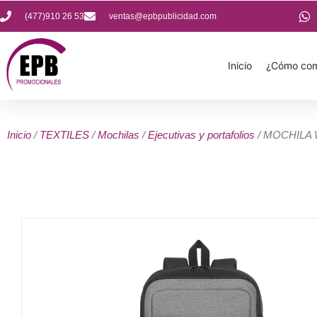
(477)910 26 53
ventas@epbpublicidad.com
Inicio
¿Cómo com
Inicio
/
TEXTILES
/
Mochilas
/
Ejecutivas y portafolios
/ MOCHILA