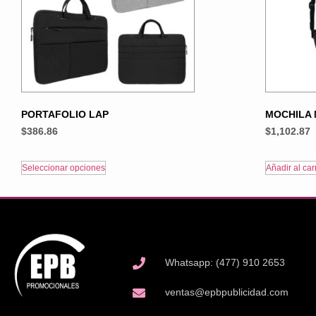
PORTAFOLIO LAP
MOCHILA
$
386.86
$
1,102.87
Seleccionar opciones
Añadir al carr
Whatsapp: (477) 910 2653
ventas@epbpublicidad.com