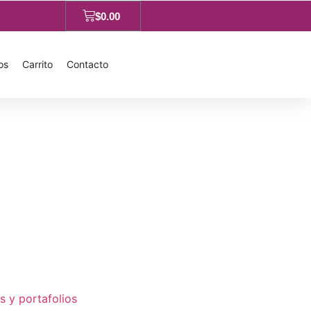
$
0.00
os
Carrito
Contacto
s y portafolios