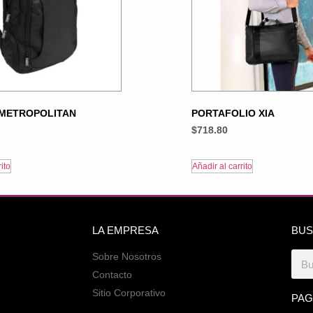
 METROPOLITAN
PORTAFOLIO XIA
$
718.80
ito
Añadir al carrito
LA EMPRESA
BUS
Sobre Nosotros
Contacto
Sitio Corporativo
PAG