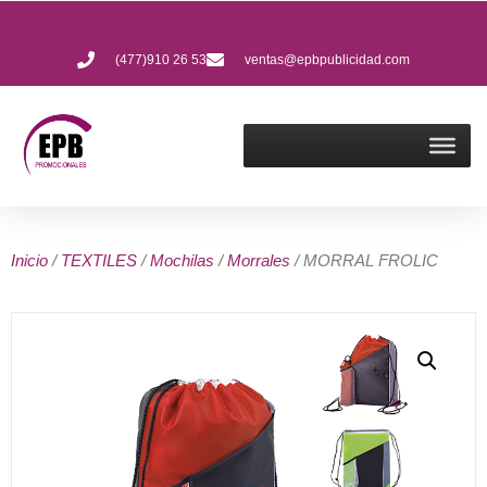
(477)910 26 53
ventas@epbpublicidad.com
Inicio
/
TEXTILES
/
Mochilas
/
Morrales
/ MORRAL FROLIC