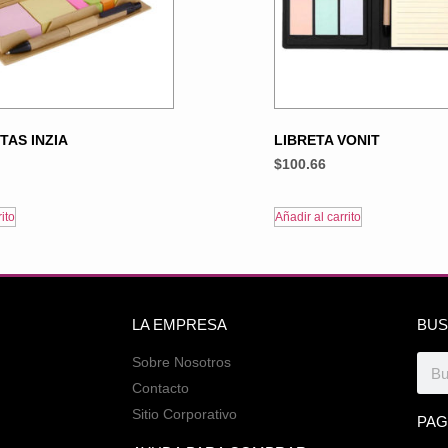
TAS INZIA
LIBRETA VONIT
$
100.66
ito
Añadir al carrito
LA EMPRESA
BUS
Sobre Nosotros
Contacto
Sitio Corporativo
PAG