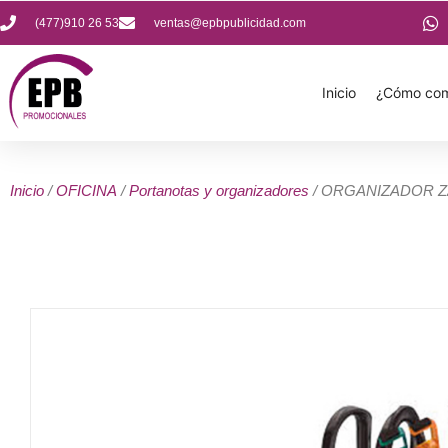
(477)910 26 53
ventas@epbpublicidad.com
Inicio
¿Cómo com
Inicio
/
OFICINA
/
Portanotas y organizadores
/ ORGANIZADOR 