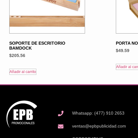
SOPORTE DE ESCRITORIO
PORTA NO
BAMDOCK
$
49.59
$
205.56
Añadir al carr
Añadir al carrito
Whatsapp: (477) 910 2653
ventas@epbpublicidad.com