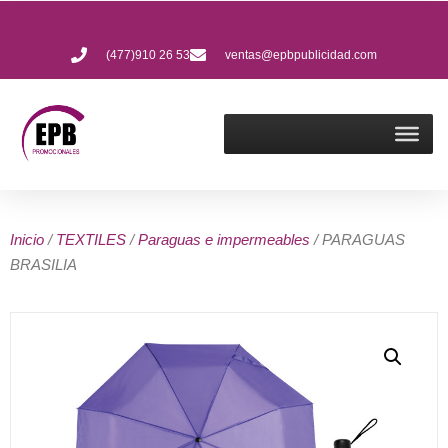
(477)910 26 53
ventas@epbpublicidad.com
Inicio
/
TEXTILES
/
Paraguas e impermeables
/ PARAGUAS
BRASILIA