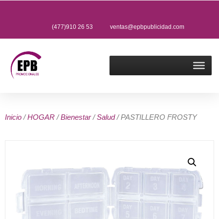
(477)910 26 53
ventas@epbpublicidad.com
Inicio
/
HOGAR
/
Bienestar
/
Salud
/ PASTILLERO FROSTY