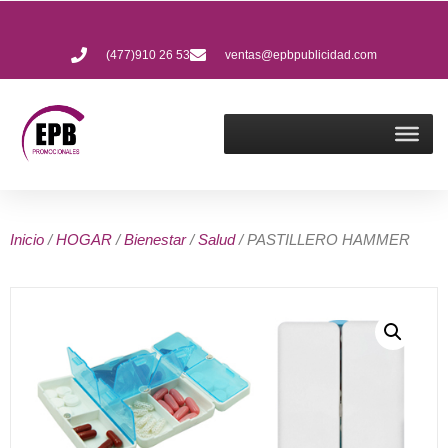
(477)910 26 53
ventas@epbpublicidad.com
Inicio
/
HOGAR
/
Bienestar
/
Salud
/ PASTILLERO HAMMER