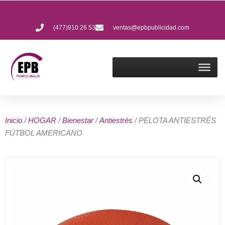
(477)910 26 53
ventas@epbpublicidad.com
Inicio
/
HOGAR
/
Bienestar
/
Antiestrés
/ PELOTA ANTIESTRÉS
FÚTBOL AMERICANO