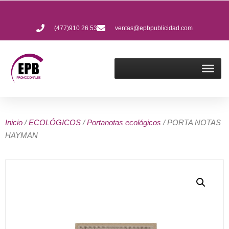
(477)910 26 53
ventas@epbpublicidad.com
Inicio
/
ECOLÓGICOS
/
Portanotas ecológicos
/ PORTA NOTAS
HAYMAN