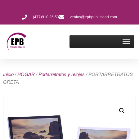
(477)910 26 53
ventas@epbpublicidad.com
Inicio
/
HOGAR
/
Portarretratos y relojes
/ PORTARRETRATOS
GRETA