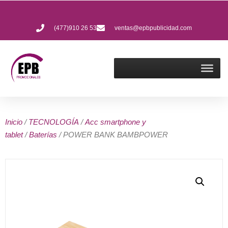
(477)910 26 53
ventas@epbpublicidad.com
Inicio
/
TECNOLOGÍA
/
Acc smartphone y
tablet
/
Baterías
/ POWER BANK BAMBPOWER