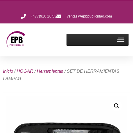
(477)910 26 53
ventas@epbpublicidad.com
Inicio
/
HOGAR
/
Herramientas
/ SET DE HERRAMIENTAS
LAMPAG