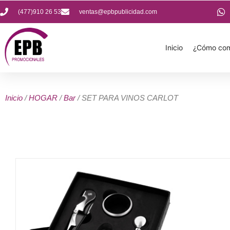
(477)910 26 53
ventas@epbpublicidad.com
Inicio
¿Cómo com
Inicio
/
HOGAR
/
Bar
/ SET PARA VINOS CARLOT