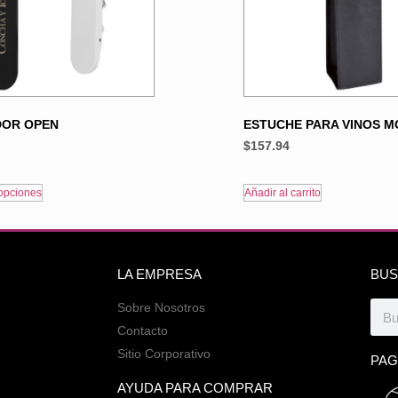
DOR OPEN
ESTUCHE PARA VINOS M
$
157.94
opciones
Añadir al carrito
LA EMPRESA
BUS
Sobre Nosotros
Contacto
Sitio Corporativo
PAG
AYUDA PARA COMPRAR