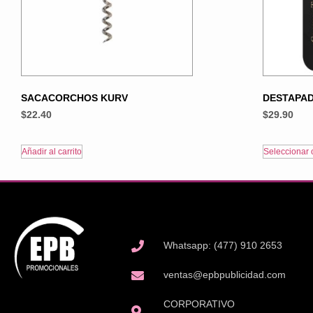
SACACORCHOS KURV
DESTAPA
$
22.40
$
29.90
Añadir al carrito
Seleccionar 
Whatsapp: (477) 910 2653
ventas@epbpublicidad.com
CORPORATIVO