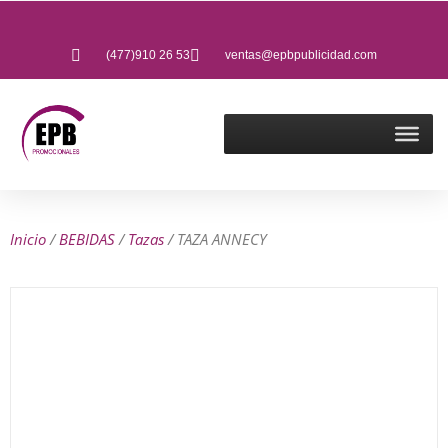
(477)910 26 53
ventas@epbpublicidad.com
Inicio
/
BEBIDAS
/
Tazas
/ TAZA ANNECY