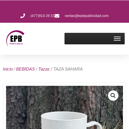
(477)910 26 53
ventas@epbpublicidad.com
Inicio
/
BEBIDAS
/
Tazas
/ TAZA SAHARA